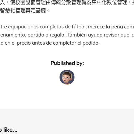
入，使校園設備管理由傳統分散管理轉為集中化數位管理，
智慧化管理奠定基礎。
ntre
equipaciones completas de fútbol
, merece la pena com
renamiento, partido o regalo. También ayuda revisar que la
da en el precio antes de completar el pedido.
Published by:
like...