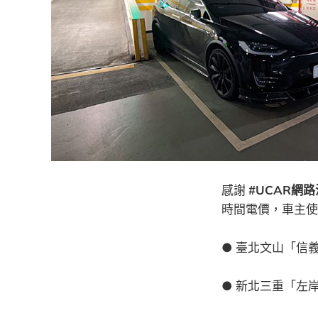
感謝
#UCAR網
時間電價，車主使
● 臺北文山「信義 
● 新北三重「左