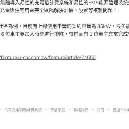
住戶集體導入易控的充電樁計費系統和易控的EMS能源管理系
充電與住宅用電完全區隔解決計價、設置等複雜問題！-
」社區為例，目前有上線使用申請的契約容量為 35kW，最多能
6 位車主要加入時會進行排隊，待前面有 1 位車主充電完成後
//feature.u-car.com.tw/feature/article/74650
汽車充電輔助計費系統
智慧家庭
聯絡我們
註冊
易控20